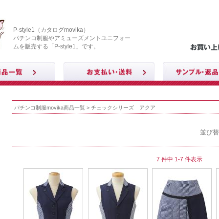
P-style1（カタログmovika）
パチンコ制服やアミューズメントユニフォー
ムを販売する「P-style1」です。
パチンコ制服movika商品一覧
> チェックシリーズ アクア
並び替
7 件中 1-7 件表示