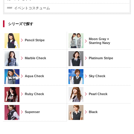
イベントコスチューム
シリーズで探す
Moon Gray ×
Pencil Stripe
Starring Navy
Marble Check
Platinum Stripe
Aqua Check
Sky Check
Ruby Check
Pearl Check
Supenser
Black