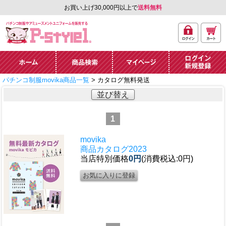
お買い上げ30,000円以上で
送料無料
ログ
カー
パチンコ制服やアミュ
イン
ト
ーズメントユニフォー
ム通販「P-style 1」.
ホーム
商品検索
マイページ
ログイン・新規
パチンコ制服movika商品一覧
> カタログ無料発送
登録
並び替え
1
movika
商品カタログ2023
当店特別価格
0円
(消費税込:0円)