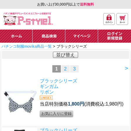
お買い上げ30,000円以上で
送料無料
ログ
カー
パチンコ制服やアミュ
イン
ト
ーズメントユニフォー
ム通販「P-style 1」.
ホーム
商品検索
マイページ
ログイン・新規
パチンコ制服movika商品一覧
> ブラックシリーズ
登録
並び替え
>
1
2
3
ブラックシリーズ
ギンガム
リボン
当店特別価格
1,800円
(消費税込:1,980円)
ブラックシリーズ