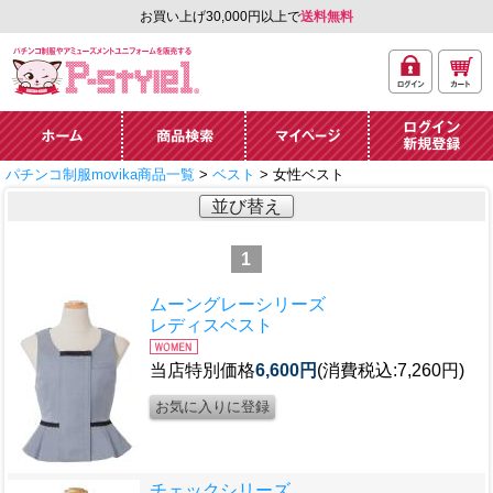
お買い上げ30,000円以上で
送料無料
ログ
カー
パチンコ制服やアミュ
イン
ト
ーズメントユニフォー
ム通販「P-style 1」.
ホーム
商品検索
マイページ
ログイン・新規
パチンコ制服movika商品一覧
>
ベスト
> 女性ベスト
登録
並び替え
1
ムーングレーシリーズ
レディスベスト
当店特別価格
6,600円
(消費税込:7,260円)
チェックシリーズ