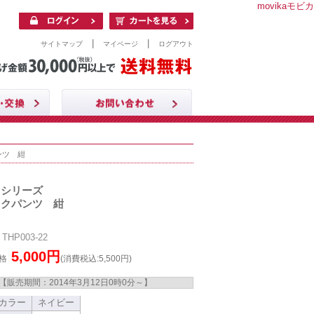
movikaモビカ
|
|
サイトマップ
マイページ
ログアウト
ンツ 紺
クシリーズ
ックパンツ 紺
HP003-22
5,000円
格
(消費税込:5,500円)
【販売期間：
2014年3月12日0時0分
～】
カラー
ネイビー