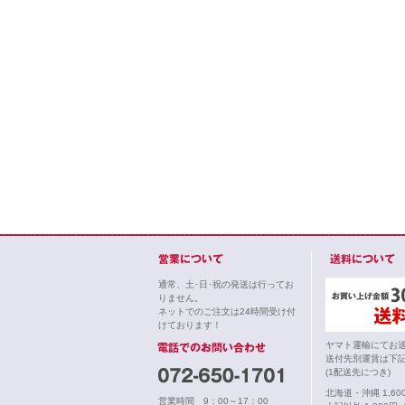
通常、土･日･祝の発送は行ってお
りません。
ネットでのご注文は24時間受け付
けております！
ヤマト運輸にてお
送付先別運賃は下
(1配送先につき)
北海道・沖縄 1,6
営業時間 9：00～17：00