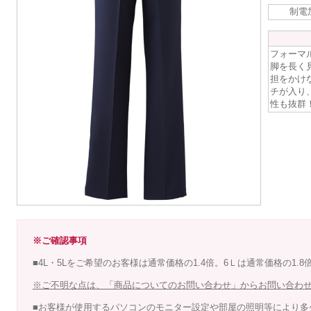
制電
フォーマ
脚を長く
担をかけ
チが入り
性も抜群
※ご確認事項
■4L・5Lをご希望のお客様は通常価格の1.4倍。6Ｌは通常価格の1.
※ご不明な点は、「商品についてのお問い合わせ」からお問い合わ
■お客様が使用するパソコンのモニター設定や部屋の照明等により多