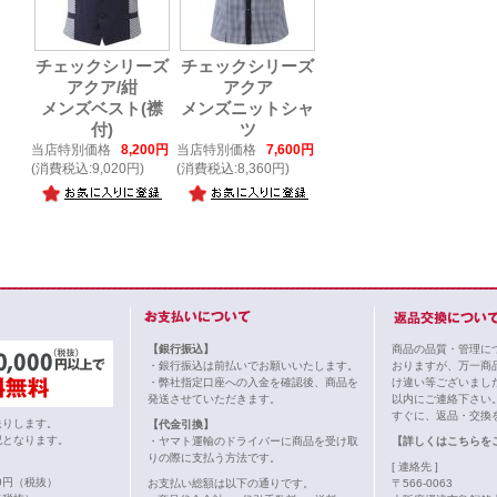
チェックシリーズ
チェックシリーズ
アクア/紺
アクア
メンズベスト(襟
メンズニットシャ
付)
ツ
当店特別価格
8,200円
当店特別価格
7,600円
(消費税込:9,020円)
(消費税込:8,360円)
【銀行振込】
商品の品質・管理に
・銀行振込は前払いでお願いいたします。
おりますが、万一商
・弊社指定口座への入金を確認後、商品を
け違い等ございまし
発送させていただきます。
以内にご連絡下さい
すぐに、返品・交換
送りします。
【代金引換】
記となります。
・ヤマト運輸のドライバーに商品を受け取
【詳しくはこちらを
りの際に支払う方法です。
[ 連絡先 ]
00円（税抜）
お支払い総額は以下の通りです。
〒566-0063