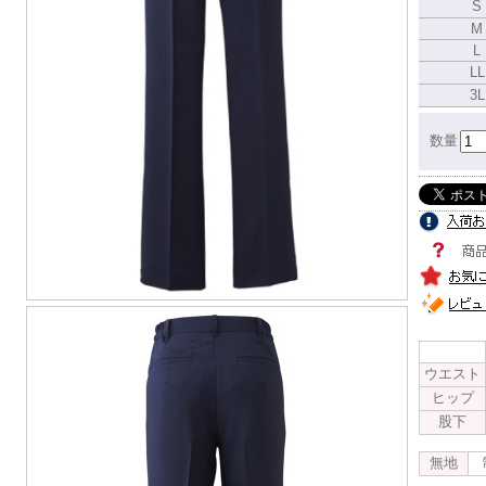
S
M
L
LL
3L
数量
ウエスト
ヒップ
股下
無地