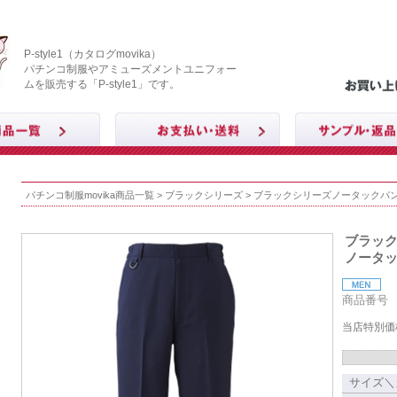
P-style1（カタログmovika）
パチンコ制服やアミューズメントユニフォー
ムを販売する「P-style1」です。
パチンコ制服movika商品一覧
>
ブラックシリーズ
> ブラックシリーズノータックパ
ブラッ
ノータ
商品番号 T
当店特別価
サイズ＼