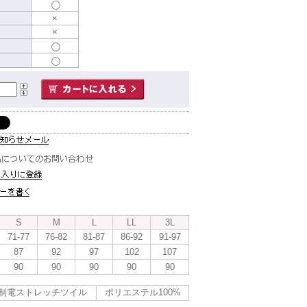
×
×
S
M
L
LL
3L
71-77
76-82
81-87
86-92
91-97
87
92
97
102
107
90
90
90
90
90
制電ストレッチツイル
ポリエステル100%