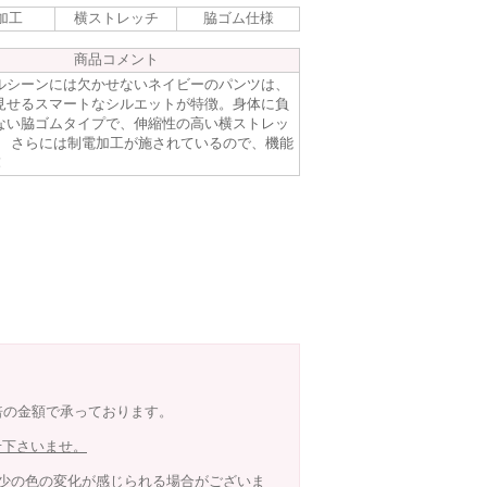
加工
横ストレッチ
脇ゴム仕様
商品コメント
ルシーンには欠かせないネイビーのパンツは、
見せるスマートなシルエットが特徴。身体に負
ない脇ゴムタイプで、伸縮性の高い横ストレッ
、 さらには制電加工が施されているので、機能
！
8倍の金額で承っております。
せ下さいませ。
少の色の変化が感じられる場合がございま