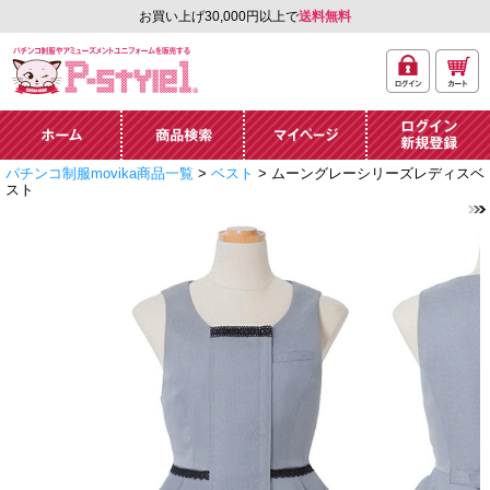
お買い上げ30,000円以上で
送料無料
ログ
カー
パチンコ制服やアミュ
イン
ト
ーズメントユニフォー
ム通販「P-style 1」.
ホーム
商品検索
マイページ
ログイン・新規
パチンコ制服movika商品一覧
>
ベスト
> ムーングレーシリーズレディスベ
登録
スト