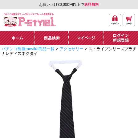
お買い上げ30,000円以上で
送料無料
ログ
カー
パチンコ制服やアミュ
イン
ト
ーズメントユニフォー
ム通販「P-style 1」.
ホーム
商品検索
マイページ
ログイン・新規
パチンコ制服movika商品一覧
>
アクセサリー
> ストライプシリーズプラチ
登録
ナレディスネクタイ