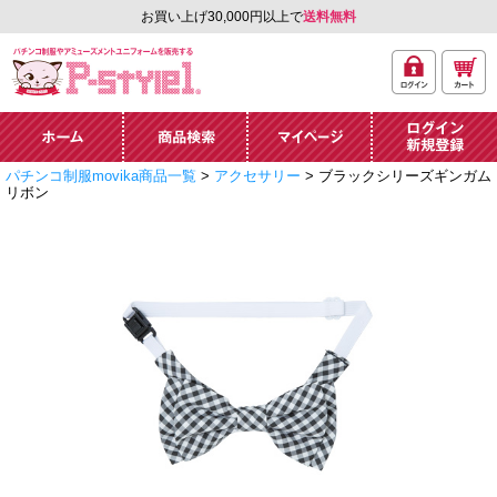
お買い上げ30,000円以上で
送料無料
ログ
カー
パチンコ制服やアミュ
イン
ト
ーズメントユニフォー
ム通販「P-style 1」.
ホーム
商品検索
マイページ
ログイン・新規
パチンコ制服movika商品一覧
>
アクセサリー
> ブラックシリーズギンガム
登録
リボン