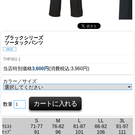
ブラックシリーズ
ツータックパンツ
THP001-1
当店特別価格
3,600円
(消費税込:3,960円)
カラー／サイズ
数量
S
M
L
LL
3L
ｳｴｽﾄ
71-77
76-82
81-87
86-92
91-97
ﾋｯﾌﾟ
91
96
101
106
111