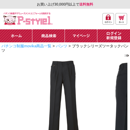
お買い上げ30,000円以上で
送料無料
ログ
カー
パチンコ制服やアミュ
イン
ト
ーズメントユニフォー
ム通販「P-style 1」.
ホーム
商品検索
マイページ
ログイン・新規
パチンコ制服movika商品一覧
>
パンツ
> ブラックシリーズツータックパン
登録
ツ