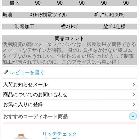
股下
90
90
90
90
90
無地
ｽﾄﾚｯﾁ制電ツイル
ﾎﾟﾘｴｽﾃﾙ100%
制電加工
横ｽﾄﾚｯﾁ
脇ｺﾞﾑ仕様
商品コメント
活用頻度の高いツータックパンツは、脚長効果が期待できる
スマートなデザインが特徴。 身体に負担をかけない脇ゴム
タイプなのもうれしい。伸縮性の高い横ｽﾄﾚｯﾁが入って制電
加工が施されているのに、このプライスはお買い得！
レビューを書く
入荷お知らせメール
商品についてのお問い合わせ
お気に入りに登録
おすすめコーディネート商品
リッチチェック