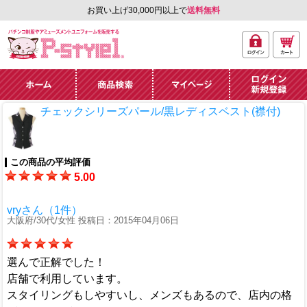
お買い上げ30,000円以上で
送料無料
ログ
カー
パチンコ制服やアミュ
イン
ト
ーズメントユニフォー
ム通販「P-style 1」.
ホーム
商品検索
マイページ
ログイン・新規
チェックシリーズパール/黒レディスベスト(襟付)
登録
この商品の平均評価
5.00
vryさん（1件）
大阪府/30代/女性 投稿日：2015年04月06日
選んで正解でした！
店舗で利用しています。
スタイリングもしやすいし、メンズもあるので、店内の格