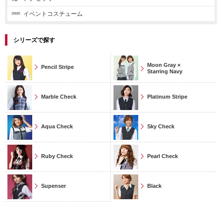
イベントコスチューム
シリーズで探す
Moon Gray ×
Pencil Stripe
Starring Navy
Marble Check
Platinum Stripe
Aqua Check
Sky Check
Ruby Check
Pearl Check
Supenser
Black