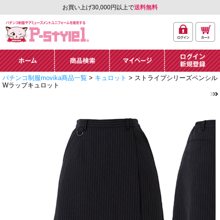
お買い上げ30,000円以上で
送料無料
ログ
カー
パチンコ制服やアミュ
イン
ト
ーズメントユニフォー
ム通販「P-style 1」.
ホーム
商品検索
マイページ
ログイン・新規
パチンコ制服movika商品一覧
>
キュロット
> ストライプシリーズペンシル
登録
Wラップキュロット