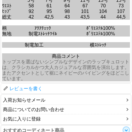
5号
7号
9号
11号
13号
15号
ｳｴｽﾄ
58
61
64
67
70
73
ﾋｯﾌﾟ
92
95
98
101
104
107
総丈
42
42,5
43
43,5
44
44,5
柄
ｱｸｱﾁｪｯｸ
ﾎﾟﾘｴｽﾃﾙ100%
無地
制電ｽﾄﾚｯﾁﾂｲﾙ
ﾎﾟﾘｴｽﾃﾙ100%
制電加工
横ｽﾄﾚｯﾁ
商品コメント
トップスを選ばないシンプルなデザインのラップキュロット
は、クラシカルかつ大人カジュアルな雰囲気を演出します。
またアクセントとして裾にネイビーのパイピングをほどこし
ています。
レビューを書く
入荷お知らせメール
商品についてのお問い合わせ
お気に入りに登録
おすすめコーディネート商品