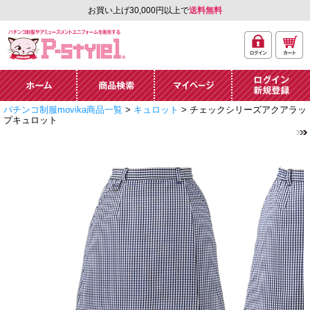
お買い上げ30,000円以上で
送料無料
ログ
カー
パチンコ制服やアミュ
イン
ト
ーズメントユニフォー
ム通販「P-style 1」.
ホーム
商品検索
マイページ
ログイン・新規
パチンコ制服movika商品一覧
>
キュロット
> チェックシリーズアクアラッ
登録
プキュロット