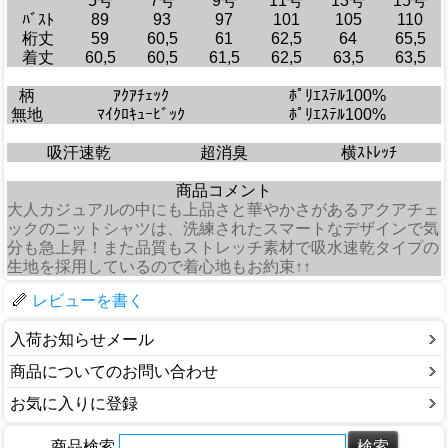
5号
7号
9号
11号
13号
15号
ﾊﾞｽﾄ
89
93
97
101
105
110
桁丈
59
60,5
61
62,5
64
65,5
着丈
60,5
60,5
61,5
62,5
63,5
63,5
柄
ｱｸｱﾁｪｯｸ
ﾎﾟﾘｴｽﾃﾙ100%
無地
ﾏｲｸﾛｷｭｰﾋﾞｯｸ
ﾎﾟﾘｴｽﾃﾙ100%
吸汗速乾
超消臭
横ｽﾄﾚｯﾁ
商品コメント
大人カジュアルの中にも上品さと華やかさがあるアクアチェ
ックのニットシャツは、洗練されたスマートなデザインで気
分も急上昇！また品質もストレッチ素材で吸水速乾タイプの
生地を採用しているので着心地もお約束↑↑
レビューを書く
入荷お知らせメール
商品についてのお問い合わせ
お気に入りに登録
商品検索