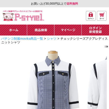
お買い上げ30,000円以上で
送料無料
ログ
カー
パチンコ制服やアミュ
イン
ト
ーズメントユニフォー
ム通販「P-style 1」.
ホーム
商品検索
マイページ
ログイン・新規
パチンコ制服movika商品一覧
>
シャツ
> チェックシリーズアクアレディス
登録
ニットシャツ