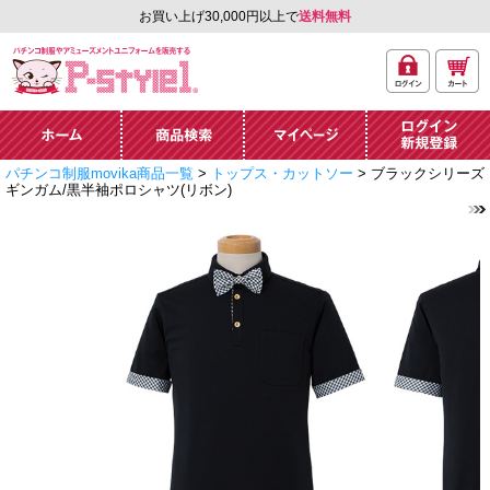
お買い上げ30,000円以上で
送料無料
ログ
カー
パチンコ制服やアミュ
イン
ト
ーズメントユニフォー
ム通販「P-style 1」.
ホーム
商品検索
マイページ
ログイン・新規
パチンコ制服movika商品一覧
>
トップス・カットソー
> ブラックシリーズ
登録
ギンガム/黒半袖ポロシャツ(リボン)