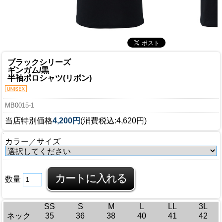
ブラックシリーズ
ギンガム/黒
半袖ポロシャツ(リボン)
MB0015-1
当店特別価格
4,200円
(消費税込:4,620円)
カラー／サイズ
数量
SS
S
M
L
LL
3L
ネック
35
36
38
40
41
42