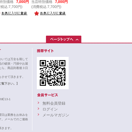
特別価格
7,000円
当店特別価格
7,000円
税込:7,700円)
(消費税込:7,700円)
ついては万全を期して
品の破損・汚損やお届
たら、商品到着後３日
。
をさせて頂きます。
ご覧下さい。】
町13-1
無料会員登録
ログイン
メールマガジン
曜日は業務をお休みを
す。メールでのご連絡
頂きます。