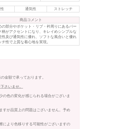
乾性
通気性
ストレッチ
商品コメント
めの部分やポケット・リブ・衿周りにあるパー
ク柄がアクセントになり、キレイめシンプルな
乾性及び通気性に優れ、ソフトな風合いと優れ
ッチ性で上質な着心地を実現。
8倍の金額で承っております。
せ下さいませ。
少の色の変化が感じられる場合がございま
ますが品質上の問題はございません。予め
擦により色移りする可能性がございますの