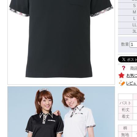
S
M
L
LL
3L
数量
バスト
裄丈
着丈
柄
無地