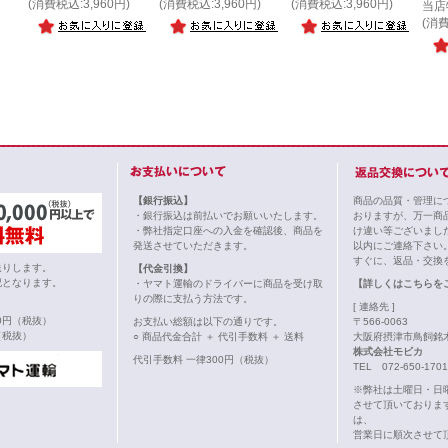
(消費税込:3,960円)
(消費税込:3,960円)
(消費税込:3,960円)
当店
(消費
【銀行振込】
商品の品質・管理に
・銀行振込は前払いでお願いいたします。
おりますが、万一商
・弊社指定口座への入金を確認後、商品を
け違い等ございまし
発送させていただきます。
以内にご連絡下さい
すぐに、返品・交換
送りします。
【代金引換】
記となります。
・ヤマト運輸のドライバーに商品を受け取
【詳しくはこちらを
りの際に支払う方法です。
[ 連絡先 ]
00円（税抜）
お支払い総額は以下の通りです。
〒566-0063
（税抜）
○ 商品代金合計 ＋ 代引手数料 ＋ 送料
大阪府摂津市鳥飼銘木
株式会社モビカ
代引手数料 一律300円（税抜）
TEL 072-650-1701
※弊社は土曜日・日
させて頂いておりま
は、
営業日に順次させて