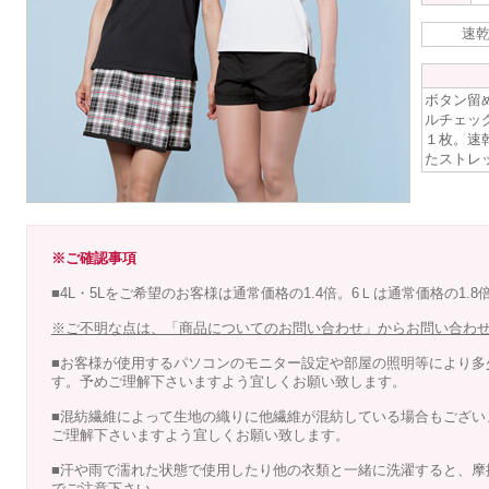
速
ボタン留
ルチェッ
１枚。速
たストレ
※ご確認事項
■4L・5Lをご希望のお客様は通常価格の1.4倍。6Ｌは通常価格の1.
※ご不明な点は、「商品についてのお問い合わせ」からお問い合わ
■お客様が使用するパソコンのモニター設定や部屋の照明等により多
す。予めご理解下さいますよう宜しくお願い致します。
■混紡繊維によって生地の織りに他繊維が混紡している場合もござい
ご理解下さいますよう宜しくお願い致します。
■汗や雨で濡れた状態で使用したり他の衣類と一緒に洗濯すると、摩
でご注意下さい。