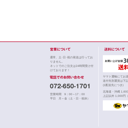
通常、土･日･祝の発送は行ってお
りません。
ネットでのご注文は24時間受け付
けております！
ヤマト運輸にてお
送付先別運賃は下
(1配送先につき)
北海道・沖縄 1,6
営業時間 9：00～17：00
上記以外 1,000円
平日 月～金（土・日・祝休）