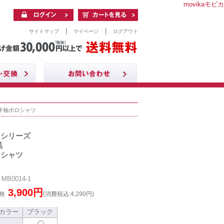
movikaモビカ
|
|
サイトマップ
マイページ
ログアウト
黒半袖ポロシャツ
クシリーズ
黒
ロシャツ
B0014-1
3,900円
格
(消費税込:4,290円)
カラー
ブラック
S