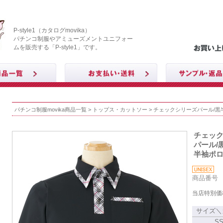
P-style1（カタログmovika）
パチンコ制服やアミューズメントユニフォー
ムを販売する「P-style1」です。
パチンコ制服movika商品一覧
>
トップス・カットソー
> チェックシリーズパール/
チェッ
パール/
半袖ポ
商品番号 M
当店特別価
サイズ＼
S