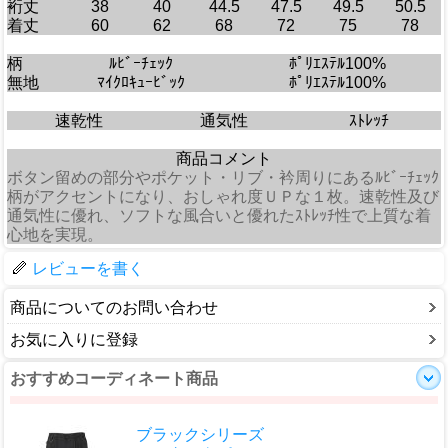
裄丈
38
40
44.5
47.5
49.5
50.5
着丈
60
62
68
72
75
78
柄
ﾙﾋﾞｰﾁｪｯｸ
ﾎﾟﾘｴｽﾃﾙ100%
無地
ﾏｲｸﾛｷｭｰﾋﾞｯｸ
ﾎﾟﾘｴｽﾃﾙ100%
速乾性
通気性
ｽﾄﾚｯﾁ
商品コメント
ボタン留めの部分やポケット・リブ・衿周りにあるﾙﾋﾞｰﾁｪｯｸ
柄がアクセントになり、おしゃれ度ＵＰな１枚。速乾性及び
通気性に優れ、ソフトな風合いと優れたｽﾄﾚｯﾁ性で上質な着
心地を実現。
レビューを書く
商品についてのお問い合わせ
お気に入りに登録
おすすめコーディネート商品
ブラックシリーズ