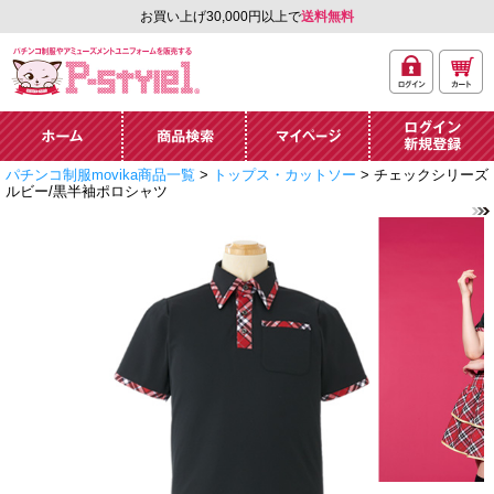
お買い上げ30,000円以上で
送料無料
ログ
カー
パチンコ制服やアミュ
イン
ト
ーズメントユニフォー
ム通販「P-style 1」.
ホーム
商品検索
マイページ
ログイン・新規
パチンコ制服movika商品一覧
>
トップス・カットソー
> チェックシリーズ
登録
ルビー/黒半袖ポロシャツ