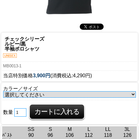
チェックシリーズ
ルビー/黒
半袖ポロシャツ
MB0013-1
当店特別価格
3,900円
(消費税込:4,290円)
カラー／サイズ
数量
SS
S
M
L
LL
3L
ﾊﾞｽﾄ
90
96
106
112
118
126