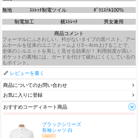
無地
ｽﾄﾚｯﾁ制電ツイル
ﾎﾟﾘｴｽﾃﾙ100%
制電加工
横ｽﾄﾚｯﾁ
男女兼用
商品コメント
フォーマルにふさわしい、衿がないタイプの黒ベスト。アー
ムホールを従来のユニフォームより3～4cm上げることで、
全体のシルエットを美しく見せる効果が！ 利用頻度が高い
ポケットの裏地には、ガードを付けて破れにくくしているの
もポイント。
レビューを書く
商品についてのお問い合わせ
お気に入りに登録
おすすめコーディネート商品
ブラックシリーズ
長袖シャツ 白