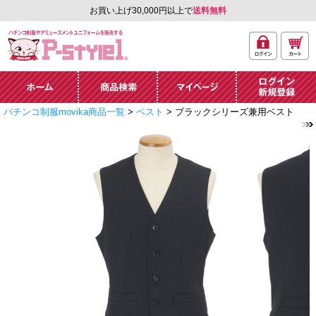
お買い上げ30,000円以上で
送料無料
ログ
カー
パチンコ制服やアミュ
イン
ト
ーズメントユニフォー
ム通販「P-style 1」.
ホーム
商品検索
マイページ
ログイン・新規
パチンコ制服movika商品一覧
>
ベスト
> ブラックシリーズ兼用ベスト
登録