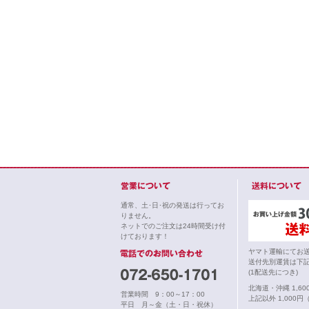
通常、土･日･祝の発送は行ってお
りません。
ネットでのご注文は24時間受け付
けております！
ヤマト運輸にてお
送付先別運賃は下
(1配送先につき)
北海道・沖縄 1,6
営業時間 9：00～17：00
上記以外 1,000円
平日 月～金（土・日・祝休）