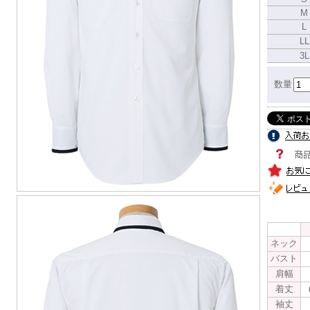
M
L
LL
3L
数量
ネック
バスト
肩幅
着丈
袖丈