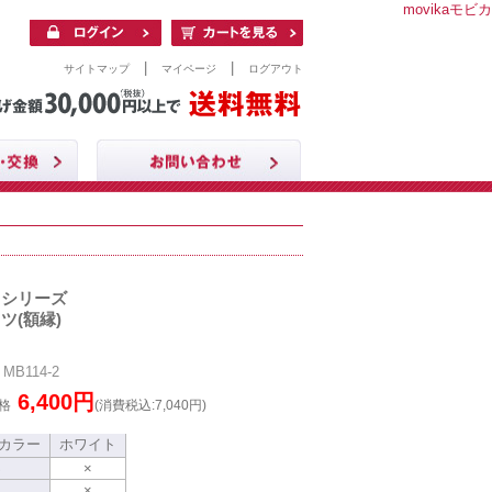
movikaモビカ
|
|
サイトマップ
マイページ
ログアウト
クシリーズ
ツ(額縁)
B114-2
6,400円
格
(消費税込:7,040円)
カラー
ホワイト
S
×
×