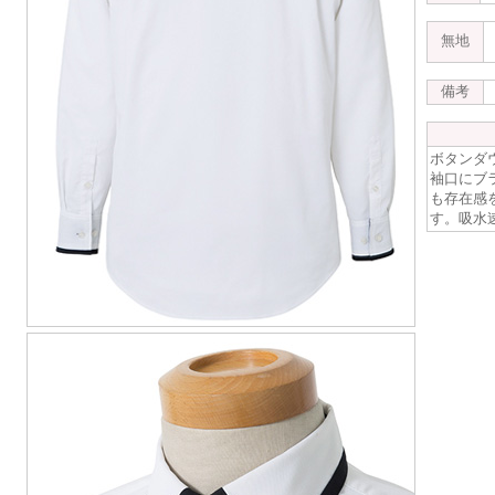
無地
備考
ボタンダ
袖口にブ
も存在感
す。吸水