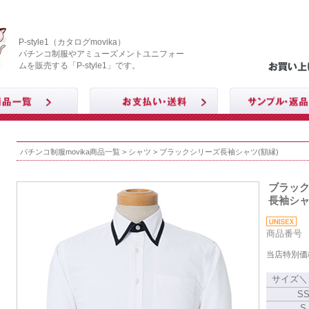
P-style1（カタログmovika）
パチンコ制服やアミューズメントユニフォー
ムを販売する「P-style1」です。
パチンコ制服movika商品一覧
>
シャツ
> ブラックシリーズ長袖シャツ(額縁)
ブラッ
長袖シャ
商品番号 M
当店特別価
サイズ＼
S
S