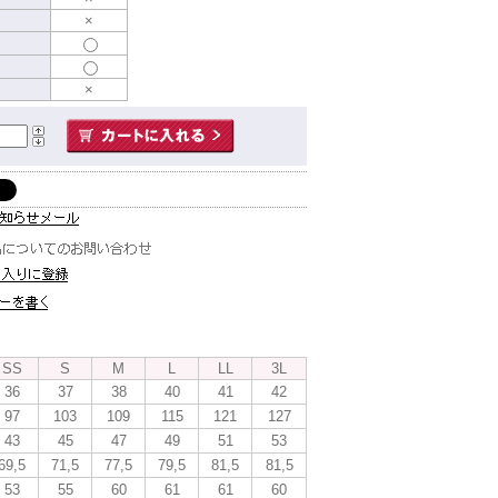
×
×
SS
S
M
L
LL
3L
36
37
38
40
41
42
97
103
109
115
121
127
43
45
47
49
51
53
69,5
71,5
77,5
79,5
81,5
81,5
53
55
60
61
61
60