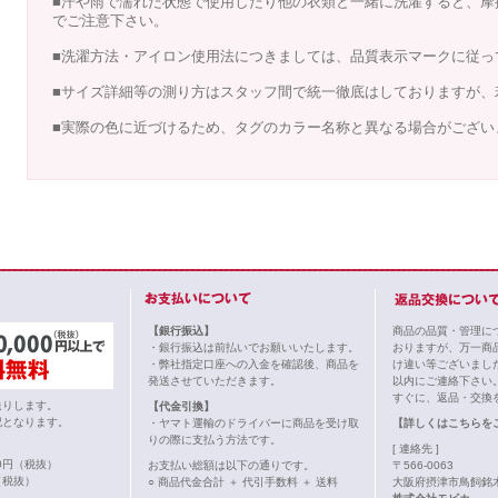
■汗や雨で濡れた状態で使用したり他の衣類と一緒に洗濯すると、摩
でご注意下さい。
■洗濯方法・アイロン使用法につきましては、品質表示マークに従っ
■サイズ詳細等の測り方はスタッフ間で統一徹底はしておりますが、
■実際の色に近づけるため、タグのカラー名称と異なる場合がござい
【銀行振込】
商品の品質・管理に
・銀行振込は前払いでお願いいたします。
おりますが、万一商
・弊社指定口座への入金を確認後、商品を
け違い等ございまし
発送させていただきます。
以内にご連絡下さい
すぐに、返品・交換
送りします。
【代金引換】
記となります。
・ヤマト運輸のドライバーに商品を受け取
【詳しくはこちらを
りの際に支払う方法です。
[ 連絡先 ]
00円（税抜）
お支払い総額は以下の通りです。
〒566-0063
（税抜）
○ 商品代金合計 ＋ 代引手数料 ＋ 送料
大阪府摂津市鳥飼銘木