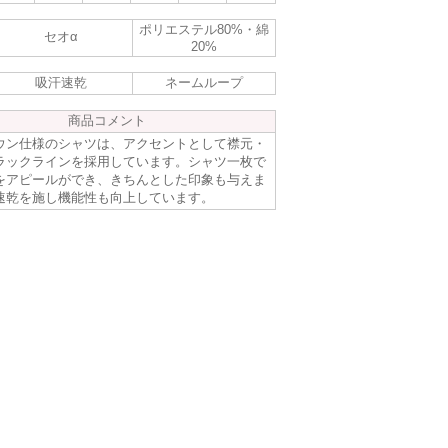
ポリエステル80%・綿
セオα
20%
吸汗速乾
ネームループ
商品コメント
ウン仕様のシャツは、アクセントとして襟元・
ラックラインを採用しています。シャツ一枚で
をアピールができ、きちんとした印象も与えま
速乾を施し機能性も向上しています。